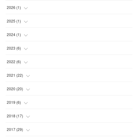
2026
(
1
)
(
1
)
2025
(
1
)
(
1
)
2024
(
1
)
(
1
)
2023
(
6
)
(
1
)
2022
(
6
)
(
2
)
(
2
)
2021
(
22
)
(
3
)
(
1
)
(
1
)
2020
(
20
)
(
1
)
(
1
)
(
5
)
2019
(
6
)
(
1
)
(
2
)
(
2
)
(
1
)
2018
(
17
)
(
1
)
(
4
)
(
2
)
(
1
)
(
4
)
2017
(
29
)