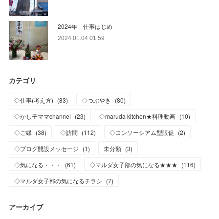
2024年 仕事はじめ
2024.01.04 01:59
カテゴリ
◇仕事(考え方)
(
83
)
◇つぶやき
(
80
)
◇かし子ママchannel
(
23
)
◇maruda kitchen★料理動画
(
10
)
◇ご縁
(
38
)
◇訪問
(
112
)
◇コンソーシアム型販促
(
2
)
◇ブログ開設メッセージ
(
1
)
未分類
(
3
)
◇気になる・・・
(
61
)
◇マルダ女子部の気になる★★★
(
116
)
◇マルダ女子部の気になるチラシ
(
7
)
アーカイブ