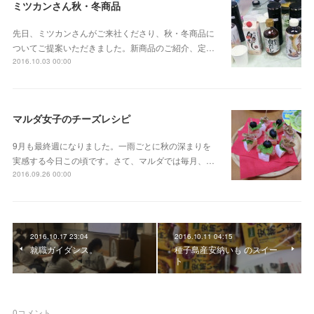
ミツカンさん秋・冬商品
先日、ミツカンさんがご来社くださり、秋・冬商品に
ついてご提案いただきました。新商品のご紹介、定…
2016.10.03 00:00
マルダ女子のチーズレシピ
9月も最終週になりました。一雨ごとに秋の深まりを
実感する今日この頃です。さて、マルダでは毎月、…
2016.09.26 00:00
2016.10.17 23:04
2016.10.11 04:15
就職ガイダンス。
種子島産安納いも のスイー
ト
0
コメント