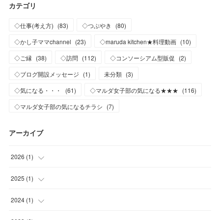
カテゴリ
◇仕事(考え方)
(
83
)
◇つぶやき
(
80
)
◇かし子ママchannel
(
23
)
◇maruda kitchen★料理動画
(
10
)
◇ご縁
(
38
)
◇訪問
(
112
)
◇コンソーシアム型販促
(
2
)
◇ブログ開設メッセージ
(
1
)
未分類
(
3
)
◇気になる・・・
(
61
)
◇マルダ女子部の気になる★★★
(
116
)
◇マルダ女子部の気になるチラシ
(
7
)
アーカイブ
2026
(
1
)
(
1
)
2025
(
1
)
(
1
)
2024
(
1
)