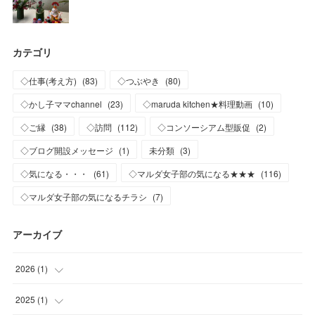
カテゴリ
◇仕事(考え方)
(
83
)
◇つぶやき
(
80
)
◇かし子ママchannel
(
23
)
◇maruda kitchen★料理動画
(
10
)
◇ご縁
(
38
)
◇訪問
(
112
)
◇コンソーシアム型販促
(
2
)
◇ブログ開設メッセージ
(
1
)
未分類
(
3
)
◇気になる・・・
(
61
)
◇マルダ女子部の気になる★★★
(
116
)
◇マルダ女子部の気になるチラシ
(
7
)
アーカイブ
2026
(
1
)
(
1
)
2025
(
1
)