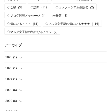
◇ご縁
(
38
)
◇訪問
(
112
)
◇コンソーシアム型販促
(
2
)
◇ブログ開設メッセージ
(
1
)
未分類
(
3
)
◇気になる・・・
(
61
)
◇マルダ女子部の気になる★★★
(
116
)
◇マルダ女子部の気になるチラシ
(
7
)
アーカイブ
2026
(
1
)
(
1
)
2025
(
1
)
(
1
)
2024
(
1
)
(
1
)
2023
(
6
)
(
1
)
2022
(
6
)
(
2
)