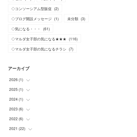
◇コンソーシアム型販促
(
2
)
◇ブログ開設メッセージ
(
1
)
未分類
(
3
)
◇気になる・・・
(
61
)
◇マルダ女子部の気になる★★★
(
116
)
◇マルダ女子部の気になるチラシ
(
7
)
アーカイブ
2026
(
1
)
2025
(
1
)
(
1
)
2024
(
1
)
(
1
)
2023
(
6
)
(
1
)
2022
(
6
)
(
1
)
(
2
)
2021
(
22
(
2
)
)