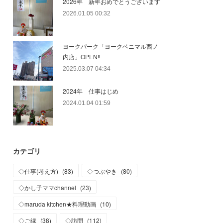
2026年 新年おめでとうございます
2026.01.05 00:32
ヨークパーク「ヨークベニマル西ノ
内店」OPEN‼
2025.03.07 04:34
2024年 仕事はじめ
2024.01.04 01:59
カテゴリ
◇仕事(考え方)
(
83
)
◇つぶやき
(
80
)
◇かし子ママchannel
(
23
)
◇maruda kitchen★料理動画
(
10
)
◇ご縁
(
38
)
◇訪問
(
112
)