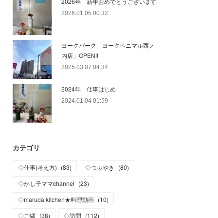
2026年 新年おめでとうございます
2026.01.05 00:32
ヨークパーク「ヨークベニマル西ノ
内店」OPEN‼
2025.03.07 04:34
2024年 仕事はじめ
2024.01.04 01:59
カテゴリ
◇仕事(考え方)
(
83
)
◇つぶやき
(
80
)
◇かし子ママchannel
(
23
)
◇maruda kitchen★料理動画
(
10
)
◇ご縁
(
38
)
◇訪問
(
112
)