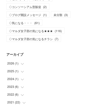
◇コンソーシアム型販促
(
2
)
◇ブログ開設メッセージ
(
1
)
未分類
(
3
)
◇気になる・・・
(
61
)
◇マルダ女子部の気になる★★★
(
116
)
◇マルダ女子部の気になるチラシ
(
7
)
アーカイブ
2026
(
1
)
2025
(
1
)
(
1
)
2024
(
1
)
(
1
)
2023
(
6
)
(
1
)
2022
(
6
)
(
1
)
(
2
)
2021
(
22
(
2
)
)