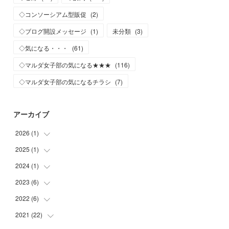
◇コンソーシアム型販促
(
2
)
◇ブログ開設メッセージ
(
1
)
未分類
(
3
)
◇気になる・・・
(
61
)
◇マルダ女子部の気になる★★★
(
116
)
◇マルダ女子部の気になるチラシ
(
7
)
アーカイブ
2026
(
1
)
2025
(
1
)
(
1
)
2024
(
1
)
(
1
)
2023
(
6
)
(
1
)
2022
(
6
)
(
1
)
(
2
)
2021
(
22
(
2
)
)