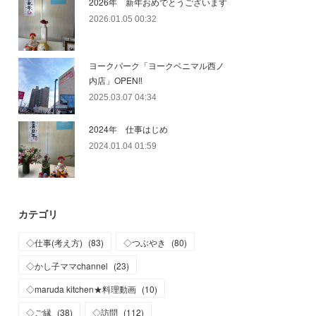
2026年 新年おめでとうございます
2026.01.05 00:32
ヨークパーク「ヨークベニマル西ノ
内店」OPEN‼
2025.03.07 04:34
2024年 仕事はじめ
2024.01.04 01:59
カテゴリ
◇仕事(考え方)
(
83
)
◇つぶやき
(
80
)
◇かし子ママchannel
(
23
)
◇maruda kitchen★料理動画
(
10
)
◇ご縁
(
38
)
◇訪問
(
112
)