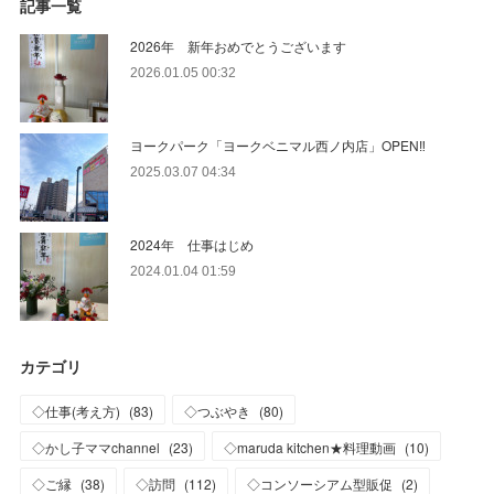
記事一覧
2026年 新年おめでとうございます
2026.01.05 00:32
ヨークパーク「ヨークベニマル西ノ内店」OPEN‼
2025.03.07 04:34
2024年 仕事はじめ
2024.01.04 01:59
カテゴリ
◇仕事(考え方)
(
83
)
◇つぶやき
(
80
)
◇かし子ママchannel
(
23
)
◇maruda kitchen★料理動画
(
10
)
◇ご縁
(
38
)
◇訪問
(
112
)
◇コンソーシアム型販促
(
2
)