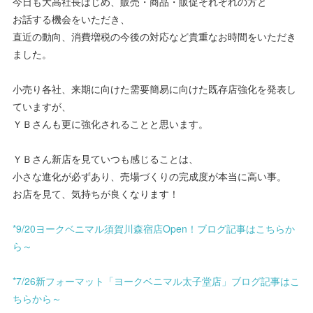
今日も大高社長はじめ、販売・商品・販促それぞれの方と
お話する機会をいただき、
直近の動向、消費増税の今後の対応など貴重なお時間をいただき
ました。
小売り各社、来期に向けた需要簡易に向けた既存店強化を発表し
ていますが、
ＹＢさんも更に強化されることと思います。
ＹＢさん新店を見ていつも感じることは、
小さな進化が必ずあり、売場づくりの完成度が本当に高い事。
お店を見て、気持ちが良くなります！
*9/20ヨークベニマル須賀川森宿店Open！ブログ記事はこちらか
ら～
*7/26新フォーマット「ヨークベニマル太子堂店」ブログ記事はこ
ちらから～