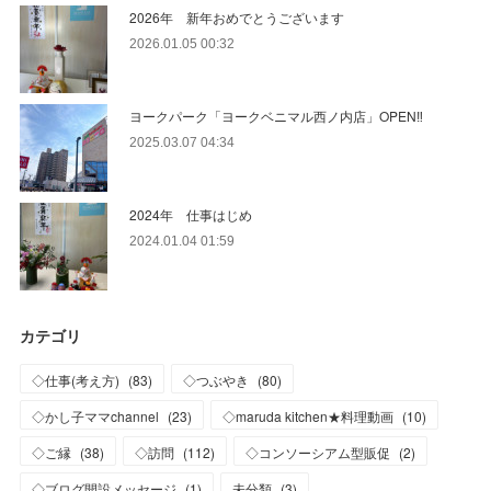
2026年 新年おめでとうございます
2026.01.05 00:32
ヨークパーク「ヨークベニマル西ノ内店」OPEN‼
2025.03.07 04:34
2024年 仕事はじめ
2024.01.04 01:59
カテゴリ
◇仕事(考え方)
(
83
)
◇つぶやき
(
80
)
◇かし子ママchannel
(
23
)
◇maruda kitchen★料理動画
(
10
)
◇ご縁
(
38
)
◇訪問
(
112
)
◇コンソーシアム型販促
(
2
)
◇ブログ開設メッセージ
(
1
)
未分類
(
3
)