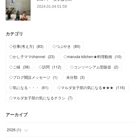
2024.01.04 01:59
カテゴリ
◇仕事(考え方)
(
83
)
◇つぶやき
(
80
)
◇かし子ママchannel
(
23
)
◇maruda kitchen★料理動画
(
10
)
◇ご縁
(
38
)
◇訪問
(
112
)
◇コンソーシアム型販促
(
2
)
◇ブログ開設メッセージ
(
1
)
未分類
(
3
)
◇気になる・・・
(
61
)
◇マルダ女子部の気になる★★★
(
116
)
◇マルダ女子部の気になるチラシ
(
7
)
アーカイブ
2026
(
1
)