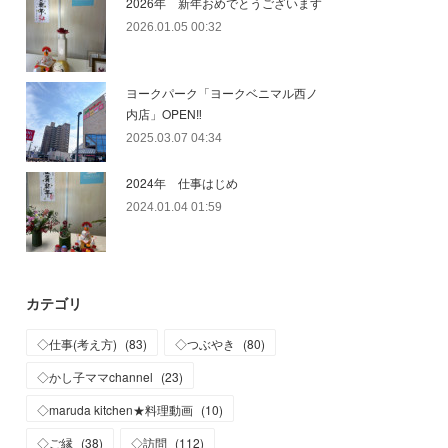
2026年 新年おめでとうございます
2026.01.05 00:32
ヨークパーク「ヨークベニマル西ノ
内店」OPEN‼
2025.03.07 04:34
2024年 仕事はじめ
2024.01.04 01:59
カテゴリ
◇仕事(考え方)
(
83
)
◇つぶやき
(
80
)
◇かし子ママchannel
(
23
)
◇maruda kitchen★料理動画
(
10
)
◇ご縁
(
38
)
◇訪問
(
112
)