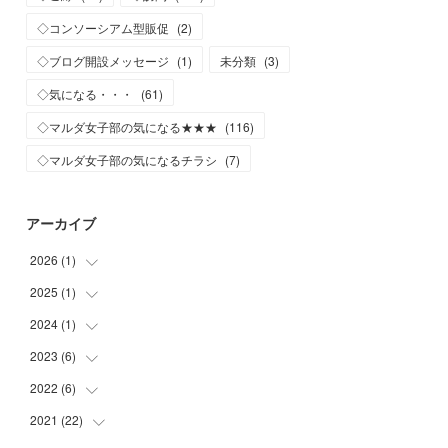
◇コンソーシアム型販促
(
2
)
◇ブログ開設メッセージ
(
1
)
未分類
(
3
)
◇気になる・・・
(
61
)
◇マルダ女子部の気になる★★★
(
116
)
◇マルダ女子部の気になるチラシ
(
7
)
アーカイブ
2026
(
1
)
2025
(
1
)
(
1
)
2024
(
1
)
(
1
)
2023
(
6
)
(
1
)
2022
(
6
)
(
1
)
(
2
)
2021
(
22
(
2
)
)