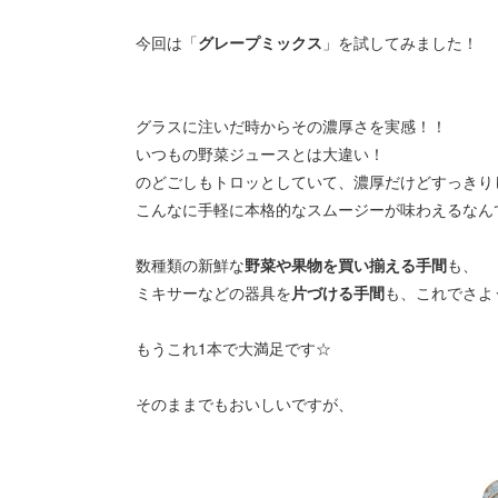
今回は「
グレープミックス
」を試してみました！
グラスに注いだ時からその濃厚さを実感！！
いつもの野菜ジュースとは大違い！
のどごしもトロッとしていて、濃厚だけどすっきり
こんなに手軽に本格的なスムージーが味わえるなん
数種類の新鮮な
野菜や果物を買い揃える手間
も、
ミキサーなどの器具を
片づける手間
も、これでさよ
もうこれ1本で大満足です☆
そのままでもおいしいですが、