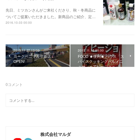
先日、ミツカンさんがご来社くださり、秋・冬商品に
ついてご提案いただきました。新商品のご紹介、定…
2016.10.03 00:00
2015.11.27 13:00
2015.11.16 00:00
ヨークベニマル守谷店
FOOD ★便利★ ハウス「ス
OPEN!
パイスクッキングバルメニ
ュー ＜アヒージョ＞」
0
コメント
株式会社マルダ