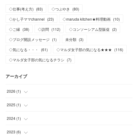
◇仕事(考え方)
(
83
)
◇つぶやき
(
80
)
◇かし子ママchannel
(
23
)
◇maruda kitchen★料理動画
(
10
)
◇ご縁
(
38
)
◇訪問
(
112
)
◇コンソーシアム型販促
(
2
)
◇ブログ開設メッセージ
(
1
)
未分類
(
3
)
◇気になる・・・
(
61
)
◇マルダ女子部の気になる★★★
(
116
)
◇マルダ女子部の気になるチラシ
(
7
)
アーカイブ
2026
(
1
)
(
1
)
2025
(
1
)
(
1
)
2024
(
1
)
(
1
)
2023
(
6
)