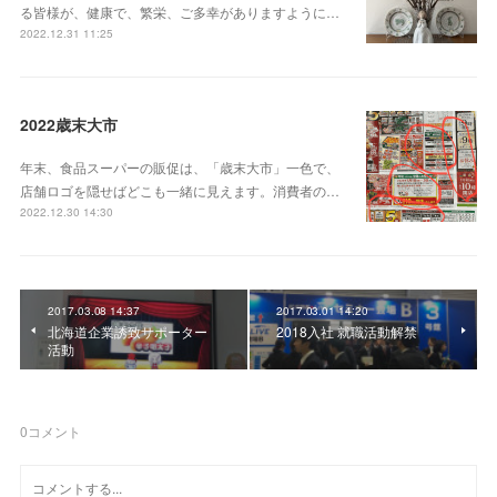
る皆様が、健康で、繁栄、ご多幸がありますように…
2022.12.31 11:25
2022歳末大市
年末、食品スーパーの販促は、「歳末大市」一色で、
店舗ロゴを隠せばどこも一緒に見えます。消費者の…
2022.12.30 14:30
2017.03.08 14:37
2017.03.01 14:20
北海道企業誘致サポーター
2018入社 就職活動解禁
活動
0
コメント