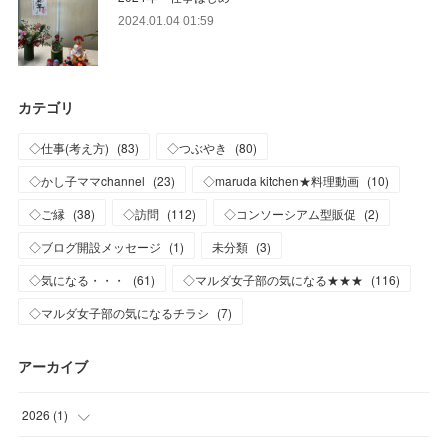
2024.01.04 01:59
カテゴリ
◇仕事(考え方)
(
83
)
◇つぶやき
(
80
)
◇かし子ママchannel
(
23
)
◇maruda kitchen★料理動画
(
10
)
◇ご縁
(
38
)
◇訪問
(
112
)
◇コンソーシアム型販促
(
2
)
◇ブログ開設メッセージ
(
1
)
未分類
(
3
)
◇気になる・・・
(
61
)
◇マルダ女子部の気になる★★★
(
116
)
◇マルダ女子部の気になるチラシ
(
7
)
アーカイブ
2026
(
1
)