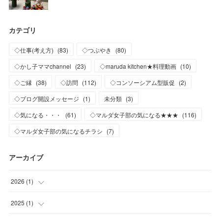
カテゴリ
◇仕事(考え方)
(
83
)
◇つぶやき
(
80
)
◇かし子ママchannel
(
23
)
◇maruda kitchen★料理動画
(
10
)
◇ご縁
(
38
)
◇訪問
(
112
)
◇コンソーシアム型販促
(
2
)
◇ブログ開設メッセージ
(
1
)
未分類
(
3
)
◇気になる・・・
(
61
)
◇マルダ女子部の気になる★★★
(
116
)
◇マルダ女子部の気になるチラシ
(
7
)
アーカイブ
2026
(
1
)
(
1
)
2025
(
1
)