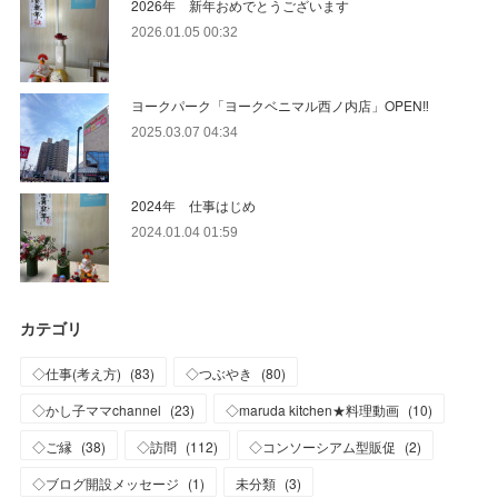
2026年 新年おめでとうございます
2026.01.05 00:32
ヨークパーク「ヨークベニマル西ノ内店」OPEN‼
2025.03.07 04:34
2024年 仕事はじめ
2024.01.04 01:59
カテゴリ
◇仕事(考え方)
(
83
)
◇つぶやき
(
80
)
◇かし子ママchannel
(
23
)
◇maruda kitchen★料理動画
(
10
)
◇ご縁
(
38
)
◇訪問
(
112
)
◇コンソーシアム型販促
(
2
)
◇ブログ開設メッセージ
(
1
)
未分類
(
3
)