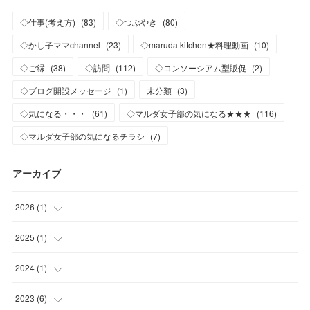
◇仕事(考え方)
(
83
)
◇つぶやき
(
80
)
◇かし子ママchannel
(
23
)
◇maruda kitchen★料理動画
(
10
)
◇ご縁
(
38
)
◇訪問
(
112
)
◇コンソーシアム型販促
(
2
)
◇ブログ開設メッセージ
(
1
)
未分類
(
3
)
◇気になる・・・
(
61
)
◇マルダ女子部の気になる★★★
(
116
)
◇マルダ女子部の気になるチラシ
(
7
)
アーカイブ
2026
(
1
)
(
1
)
2025
(
1
)
(
1
)
2024
(
1
)
(
1
)
2023
(
6
)