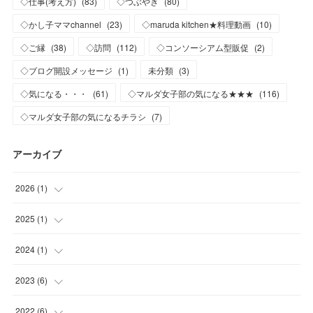
◇仕事(考え方)
(
83
)
◇つぶやき
(
80
)
◇かし子ママchannel
(
23
)
◇maruda kitchen★料理動画
(
10
)
◇ご縁
(
38
)
◇訪問
(
112
)
◇コンソーシアム型販促
(
2
)
◇ブログ開設メッセージ
(
1
)
未分類
(
3
)
◇気になる・・・
(
61
)
◇マルダ女子部の気になる★★★
(
116
)
◇マルダ女子部の気になるチラシ
(
7
)
アーカイブ
2026
(
1
)
(
1
)
2025
(
1
)
(
1
)
2024
(
1
)
(
1
)
2023
(
6
)
(
1
)
2022
(
6
)