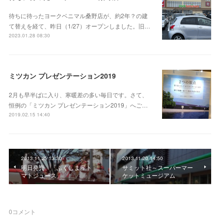
待ちに待ったヨークベニマル桑野店が、約2年？の建
て替えを経て、昨日（1/27）オープンしました。旧…
2023.01.28 08:30
ミツカン プレゼンテーション2019
2月も早半ばに入り、寒暖差の多い毎日です。さて、
恒例の「ミツカン プレゼンテーション2019」へご…
2019.02.15 14:40
2013.11.25 13:30
2013.11.20 14:50
明日発売、「ふくしま産ト
サミット社～スーパーマー
マトジュース」
ケットミュージアム
0
コメント