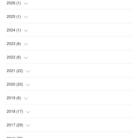
2026
(
1
)
(
1
)
2025
(
1
)
(
1
)
2024
(
1
)
(
1
)
2023
(
6
)
(
1
)
2022
(
6
)
(
2
)
(
2
)
2021
(
22
)
(
3
)
(
1
)
(
1
)
2020
(
20
)
(
1
)
(
1
)
(
5
)
2019
(
6
)
(
1
)
(
2
)
(
2
)
(
1
)
2018
(
17
)
(
1
)
(
4
)
(
2
)
(
1
)
(
4
)
2017
(
29
)
(
6
)
(
4
)
(
2
)
(
2
)
(
1
)