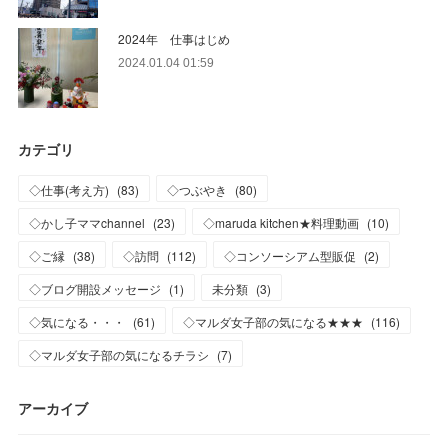
2024年 仕事はじめ
2024.01.04 01:59
カテゴリ
◇仕事(考え方)
(
83
)
◇つぶやき
(
80
)
◇かし子ママchannel
(
23
)
◇maruda kitchen★料理動画
(
10
)
◇ご縁
(
38
)
◇訪問
(
112
)
◇コンソーシアム型販促
(
2
)
◇ブログ開設メッセージ
(
1
)
未分類
(
3
)
◇気になる・・・
(
61
)
◇マルダ女子部の気になる★★★
(
116
)
◇マルダ女子部の気になるチラシ
(
7
)
アーカイブ