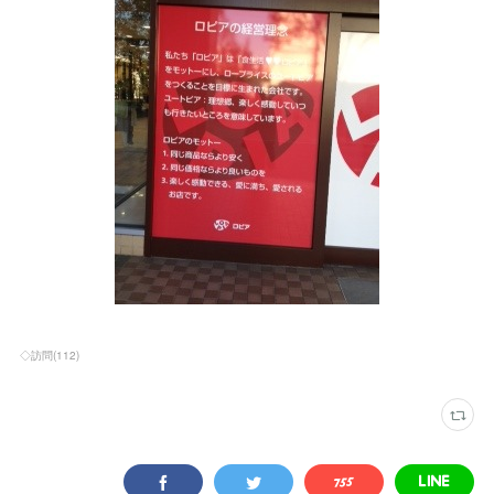
◇訪問
(
112
)