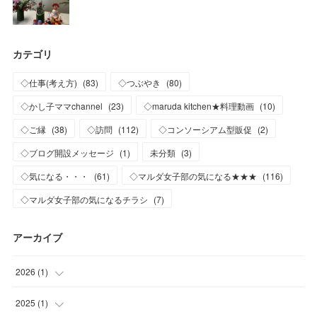
カテゴリ
◇仕事(考え方)
(
83
)
◇つぶやき
(
80
)
◇かし子ママchannel
(
23
)
◇maruda kitchen★料理動画
(
10
)
◇ご縁
(
38
)
◇訪問
(
112
)
◇コンソーシアム型販促
(
2
)
◇ブログ開設メッセージ
(
1
)
未分類
(
3
)
◇気になる・・・
(
61
)
◇マルダ女子部の気になる★★★
(
116
)
◇マルダ女子部の気になるチラシ
(
7
)
アーカイブ
2026
(
1
)
(
1
)
2025
(
1
)