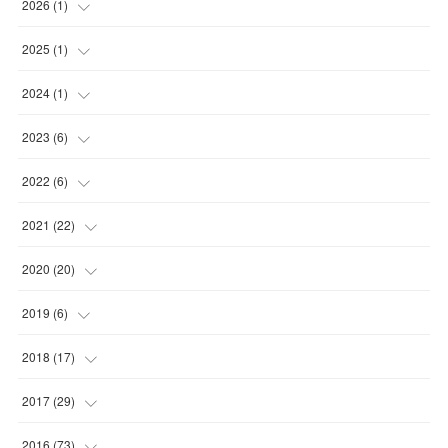
2026
(
1
)
(
1
)
2025
(
1
)
(
1
)
2024
(
1
)
(
1
)
2023
(
6
)
(
1
)
2022
(
6
)
(
2
)
(
2
)
2021
(
22
)
(
3
)
(
1
)
(
1
)
2020
(
20
)
(
1
)
(
1
)
(
5
)
2019
(
6
)
(
1
)
(
2
)
(
2
)
(
1
)
2018
(
17
)
(
1
)
(
4
)
(
2
)
(
1
)
(
4
)
2017
(
29
)
(
6
)
(
4
)
(
2
)
(
2
)
(
1
)
2016
(
73
)