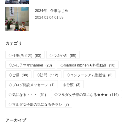
2024年 仕事はじめ
2024.01.04 01:59
カテゴリ
◇仕事(考え方)
(
83
)
◇つぶやき
(
80
)
◇かし子ママchannel
(
23
)
◇maruda kitchen★料理動画
(
10
)
◇ご縁
(
38
)
◇訪問
(
112
)
◇コンソーシアム型販促
(
2
)
◇ブログ開設メッセージ
(
1
)
未分類
(
3
)
◇気になる・・・
(
61
)
◇マルダ女子部の気になる★★★
(
116
)
◇マルダ女子部の気になるチラシ
(
7
)
アーカイブ