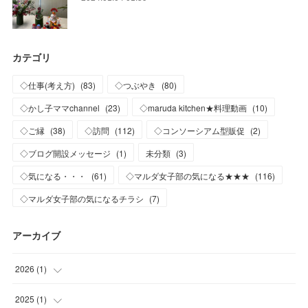
カテゴリ
◇仕事(考え方)
(
83
)
◇つぶやき
(
80
)
◇かし子ママchannel
(
23
)
◇maruda kitchen★料理動画
(
10
)
◇ご縁
(
38
)
◇訪問
(
112
)
◇コンソーシアム型販促
(
2
)
◇ブログ開設メッセージ
(
1
)
未分類
(
3
)
◇気になる・・・
(
61
)
◇マルダ女子部の気になる★★★
(
116
)
◇マルダ女子部の気になるチラシ
(
7
)
アーカイブ
2026
(
1
)
(
1
)
2025
(
1
)