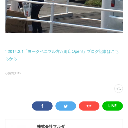
* 2014.2.1「ヨークベニマル方八町店Open!」ブログ記事はこち
らから
◇訪問
(
112
)
株式会社マルダ