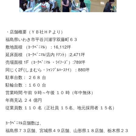
・店舗概要（ＹＢ社ＨＰより）
福島県いわき市平谷川瀬字双藤町６３
敷地面積 （ﾖｰｸﾍﾞﾆﾏﾙ）：16,112坪
延床面積 （ﾖｰｸﾍﾞﾆﾏﾙ/店内 ﾃﾅﾝﾄ）:2,471坪
売場面積 1F（ﾖｰｸﾍﾞﾆﾏﾙ ・ﾗｲﾌｰｽﾞ）:789坪
同じく2F(しまむら・ｼｬﾝﾌﾞﾙﾊｰｽﾃｲ）：880坪
駐車台数： ２６８ 台
駐輪台数 ：１６０ 台
営業時間 午前 ９時～午後 １０ 時（年中無休）
年商見込 ２４ 億円
従業員数 １１０ 名（正社員 １５名、地元採用者 １５名）
ﾖｰｸﾍﾞﾆﾏﾙ店舗数は、
福島県７３店舗、宮城県４９店舗、山形県１８店舗、栃木県２３