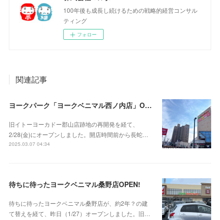
100年後も成長し続けるための戦略的経営コンサル
ティング
フォロー
関連記事
ヨークパーク「ヨークベニマル西ノ内店」OPEN‼
旧イトーヨーカドー郡山店跡地の再開発を経て、
2/28(金)にオープンしました。開店時間前から長蛇…
2025.03.07 04:34
待ちに待ったヨークベニマル桑野店OPEN!
待ちに待ったヨークベニマル桑野店が、約2年？の建
て替えを経て、昨日（1/27）オープンしました。旧…