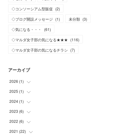
◇コンソーシアム型販促
(
2
)
◇ブログ開設メッセージ
(
1
)
未分類
(
3
)
◇気になる・・・
(
61
)
◇マルダ女子部の気になる★★★
(
116
)
◇マルダ女子部の気になるチラシ
(
7
)
アーカイブ
2026
(
1
)
2025
(
1
)
(
1
)
2024
(
1
)
(
1
)
2023
(
6
)
(
1
)
2022
(
6
)
(
1
)
(
2
)
2021
(
22
(
2
)
)