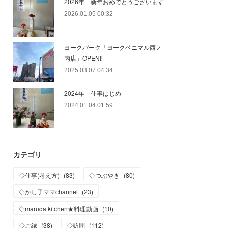
2026年 新年おめでとうございます
2026.01.05 00:32
ヨークパーク「ヨークベニマル西ノ
内店」OPEN‼
2025.03.07 04:34
2024年 仕事はじめ
2024.01.04 01:59
カテゴリ
◇仕事(考え方)
(
83
)
◇つぶやき
(
80
)
◇かし子ママchannel
(
23
)
◇maruda kitchen★料理動画
(
10
)
◇ご縁
(
38
)
◇訪問
(
112
)