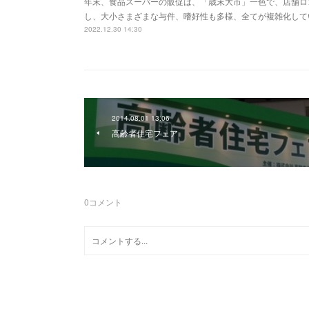
年末、食品スーパーの販促は、「歳末大市」一色で、店舗ロ
し、大小さまざまな与件、嗜好性も多様、全てが複雑化して
2022.12.30 14:30
2014.08.01 13:06
高齢者住宅フェア
0
コメント