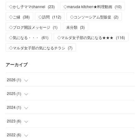
◇かし子ママchannel
(
23
)
◇maruda kitchen★料理動画
(
10
)
◇ご縁
(
38
)
◇訪問
(
112
)
◇コンソーシアム型販促
(
2
)
◇ブログ開設メッセージ
(
1
)
未分類
(
3
)
◇気になる・・・
(
61
)
◇マルダ女子部の気になる★★★
(
116
)
◇マルダ女子部の気になるチラシ
(
7
)
アーカイブ
2026
(
1
)
(
1
)
2025
(
1
)
(
1
)
2024
(
1
)
(
1
)
2023
(
6
)
(
1
)
2022
(
6
)