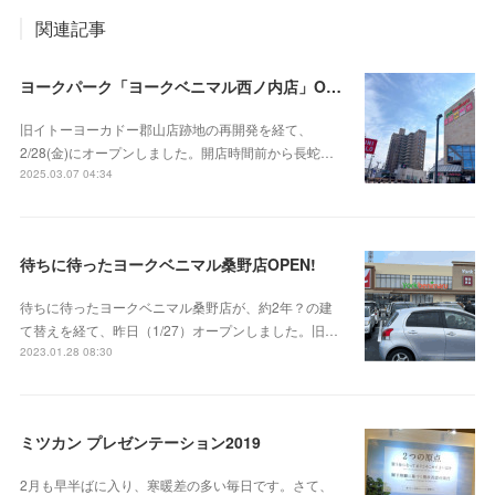
関連記事
ヨークパーク「ヨークベニマル西ノ内店」OPEN‼
旧イトーヨーカドー郡山店跡地の再開発を経て、
2/28(金)にオープンしました。開店時間前から長蛇…
2025.03.07 04:34
待ちに待ったヨークベニマル桑野店OPEN!
待ちに待ったヨークベニマル桑野店が、約2年？の建
て替えを経て、昨日（1/27）オープンしました。旧…
2023.01.28 08:30
ミツカン プレゼンテーション2019
2月も早半ばに入り、寒暖差の多い毎日です。さて、