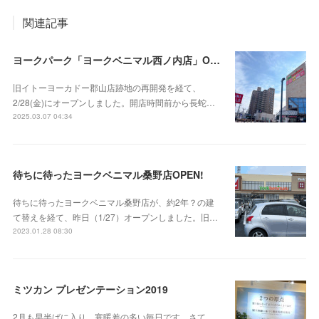
関連記事
ヨークパーク「ヨークベニマル西ノ内店」OPEN‼
旧イトーヨーカドー郡山店跡地の再開発を経て、
2/28(金)にオープンしました。開店時間前から長蛇…
2025.03.07 04:34
待ちに待ったヨークベニマル桑野店OPEN!
待ちに待ったヨークベニマル桑野店が、約2年？の建
て替えを経て、昨日（1/27）オープンしました。旧…
2023.01.28 08:30
ミツカン プレゼンテーション2019
2月も早半ばに入り、寒暖差の多い毎日です。さて、