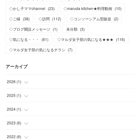
◇かし子ママchannel
(
23
)
◇maruda kitchen★料理動画
(
10
)
◇ご縁
(
38
)
◇訪問
(
112
)
◇コンソーシアム型販促
(
2
)
◇ブログ開設メッセージ
(
1
)
未分類
(
3
)
◇気になる・・・
(
61
)
◇マルダ女子部の気になる★★★
(
116
)
◇マルダ女子部の気になるチラシ
(
7
)
アーカイブ
2026
(
1
)
(
1
)
2025
(
1
)
(
1
)
2024
(
1
)
(
1
)
2023
(
6
)
(
1
)
2022
(
6
)