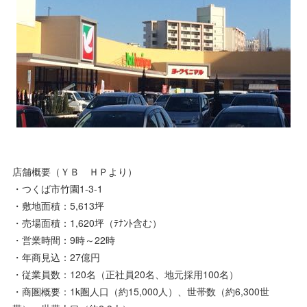
店舗概要（ＹＢ ＨＰより）
・つくば市竹園1-3-1
・敷地面積：5,613坪
・売場面積：1,620坪（ﾃﾅﾝﾄ含む）
・営業時間：9時～22時
・年商見込：27億円
・従業員数：120名（正社員20名、地元採用100名）
・商圏概要：1k圏人口（約15,000人）、世帯数（約6,300世