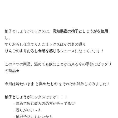
柚子としょうがミックスは、
高知県産の柚子としょうがを使用
し、
すりおろし仕立てりんごミックスはその名の通り
りんごのすりおろし食感を感じる
ジュースになっています！
この２つの商品、温めても飲むことが出来る今の季節にピッタリ
の商品★
今回は
冷たいまま
と
温めたもの
をそれぞれ試飲してみました！
柚子としょうがミックス
ですが・・・
・温めて飲む飲み方の方が合ってる♡
・香りがいい～♪
・風邪予防にもいいかも