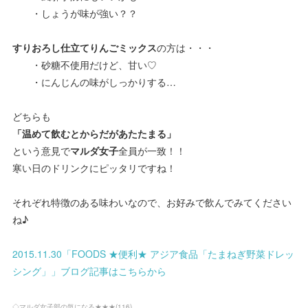
・しょうが味が強い？？
すりおろし仕立てりんごミックス
の方は・・・
・砂糖不使用だけど、甘い♡
・にんじんの味がしっかりする…
どちらも
「温めて飲むとからだがあたたまる」
という意見で
マルダ女子
全員が一致！！
寒い日のドリンクにピッタリですね！
それぞれ特徴のある味わいなので、お好みで飲んでみてください
ね♪
2015.11.30「FOODS ★便利★ アジア食品「たまねぎ野菜ドレッ
シング」」ブログ記事はこちらから
◇マルダ女子部の気になる★★★
(
116
)