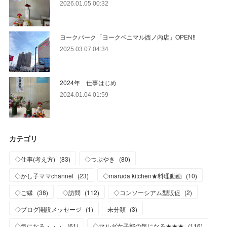
2026.01.05 00:32
ヨークパーク「ヨークベニマル西ノ内店」OPEN‼
2025.03.07 04:34
2024年 仕事はじめ
2024.01.04 01:59
カテゴリ
◇仕事(考え方)
(
83
)
◇つぶやき
(
80
)
◇かし子ママchannel
(
23
)
◇maruda kitchen★料理動画
(
10
)
◇ご縁
(
38
)
◇訪問
(
112
)
◇コンソーシアム型販促
(
2
)
◇ブログ開設メッセージ
(
1
)
未分類
(
3
)
◇気になる・・・
(
61
)
◇マルダ女子部の気になる★★★
(
116
)