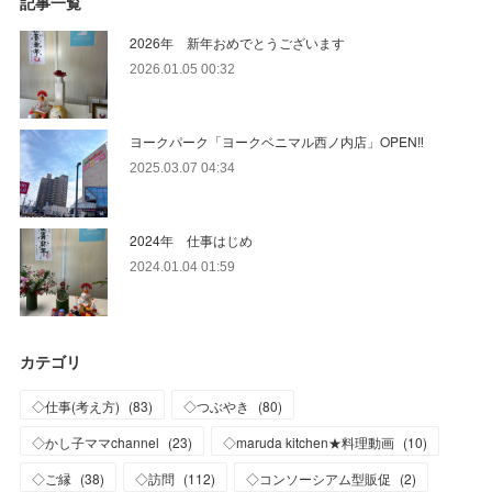
記事一覧
2026年 新年おめでとうございます
2026.01.05 00:32
ヨークパーク「ヨークベニマル西ノ内店」OPEN‼
2025.03.07 04:34
2024年 仕事はじめ
2024.01.04 01:59
カテゴリ
◇仕事(考え方)
(
83
)
◇つぶやき
(
80
)
◇かし子ママchannel
(
23
)
◇maruda kitchen★料理動画
(
10
)
◇ご縁
(
38
)
◇訪問
(
112
)
◇コンソーシアム型販促
(
2
)