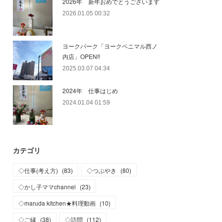
2026年 新年おめでとうございます
2026.01.05 00:32
ヨークパーク「ヨークベニマル西ノ
内店」OPEN‼
2025.03.07 04:34
2024年 仕事はじめ
2024.01.04 01:59
カテゴリ
◇仕事(考え方)
(
83
)
◇つぶやき
(
80
)
◇かし子ママchannel
(
23
)
◇maruda kitchen★料理動画
(
10
)
◇ご縁
(
38
)
◇訪問
(
112
)