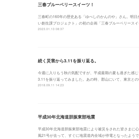
三春ブルーベリースイーツ！
三春町の160年の歴史ある「ゆべしのかんのや」さん。明
い創生課プロジェクト」の初の企画「三春ブルーベリースイ
2023.01.13 08:37
続く災害から3.11を振り返る。
今週に入りもう秋の気配ですが、平成最期の夏も過ぎた感じ
3.11を振り返ってみました。あの時、郡山にいて、東京と
2018.09.11 14:23
平成30年北海道胆振東部地震
平成30年北海道胆振東部地震により被災をされた皆さまに
風21号が去って、すぐに地震道内全域が停電となったよう