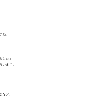
すね。
実した」
思います。
係など、