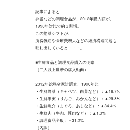
記事によると、
弁当などの調理食品が、2012年購入額が、
1990年対比で約３割増。
この惣菜シフトが、
所得低迷や医療費増大などの経済構造問題も
映し出していると・・・。
■生鮮食品と調理食品購入の明暗
（二人以上世帯の購入動向）
2012年総務省家計調査、1990年比
・生鮮野菜（キャベツ、白菜など）：▲16.7%
・生鮮果実（りんご、みかんなど）：▲29.8%
・生鮮魚介（まぐろ、あじなど）：▲34.4%
・生鮮肉（牛肉、豚肉など）：▲1.3%
・調理食品全般：＋31.2%
（内訳）