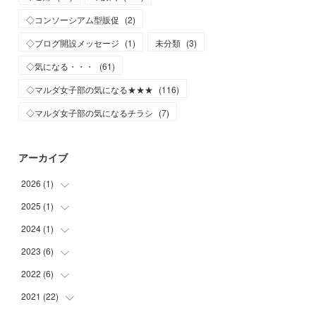
◇コンソーシアム型販促
(
2
)
◇ブログ開設メッセージ
(
1
)
未分類
(
3
)
◇気になる・・・
(
61
)
◇マルダ女子部の気になる★★★
(
116
)
◇マルダ女子部の気になるチラシ
(
7
)
アーカイブ
2026
(
1
)
2025
(
1
)
(
1
)
2024
(
1
)
(
1
)
2023
(
6
)
(
1
)
2022
(
6
)
(
1
)
(
2
)
2021
(
22
(
2
)
)