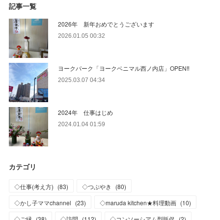
記事一覧
2026年 新年おめでとうございます
2026.01.05 00:32
ヨークパーク「ヨークベニマル西ノ内店」OPEN‼
2025.03.07 04:34
2024年 仕事はじめ
2024.01.04 01:59
カテゴリ
◇仕事(考え方)
(
83
)
◇つぶやき
(
80
)
◇かし子ママchannel
(
23
)
◇maruda kitchen★料理動画
(
10
)
◇ご縁
(
38
)
◇訪問
(
112
)
◇コンソーシアム型販促
(
2
)