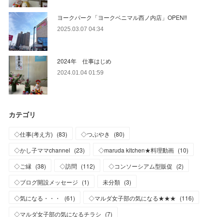
ヨークパーク「ヨークベニマル西ノ内店」OPEN‼
2025.03.07 04:34
2024年 仕事はじめ
2024.01.04 01:59
カテゴリ
◇仕事(考え方)
(
83
)
◇つぶやき
(
80
)
◇かし子ママchannel
(
23
)
◇maruda kitchen★料理動画
(
10
)
◇ご縁
(
38
)
◇訪問
(
112
)
◇コンソーシアム型販促
(
2
)
◇ブログ開設メッセージ
(
1
)
未分類
(
3
)
◇気になる・・・
(
61
)
◇マルダ女子部の気になる★★★
(
116
)
◇マルダ女子部の気になるチラシ
(
7
)