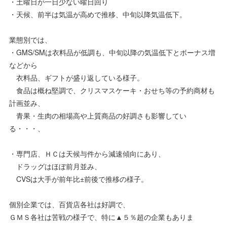
・土曜日が一日少ない曜日回り
・天候、前半は気温が高めで推移、中旬以降気温低下。
業態別では、
・GMS/SMは衣料品が低調も、中旬以降の気温低下とボーナス増
などから
衣料品、ギフトが盛り返している様子。
食品は概ね堅調で、クリスマスケーキ・おせち等の予約商材も
計画並み、
青果・生肉の相場高や上質商品の好調さも影響してい
る・・・、
・専門店、ＨＣは天候与件から減速傾向にあり、
ドラッグはほぼ前月並み、
CVSは大手が前年比±前後で推移の様子。
個別企業では、百貨店各社は好調で、
ＧＭＳ各社は苦戦の様子で、特に▲５％超の企業もありま