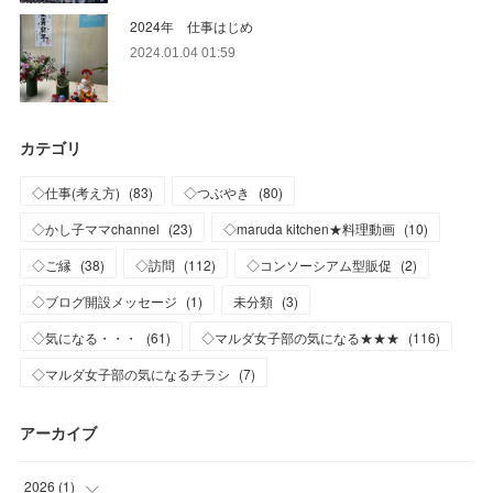
2024年 仕事はじめ
2024.01.04 01:59
カテゴリ
◇仕事(考え方)
(
83
)
◇つぶやき
(
80
)
◇かし子ママchannel
(
23
)
◇maruda kitchen★料理動画
(
10
)
◇ご縁
(
38
)
◇訪問
(
112
)
◇コンソーシアム型販促
(
2
)
◇ブログ開設メッセージ
(
1
)
未分類
(
3
)
◇気になる・・・
(
61
)
◇マルダ女子部の気になる★★★
(
116
)
◇マルダ女子部の気になるチラシ
(
7
)
アーカイブ
2026
(
1
)