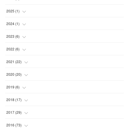
(
1
)
2025
(
1
)
(
1
)
2024
(
1
)
(
1
)
2023
(
6
)
(
1
)
2022
(
6
)
(
2
)
(
2
)
2021
(
22
)
(
3
)
(
1
)
(
1
)
2020
(
20
)
(
1
)
(
1
)
(
5
)
2019
(
6
)
(
1
)
(
2
)
(
2
)
(
1
)
2018
(
17
)
(
1
)
(
4
)
(
2
)
(
1
)
(
4
)
2017
(
29
)
(
6
)
(
4
)
(
2
)
(
2
)
(
1
)
2016
(
73
)