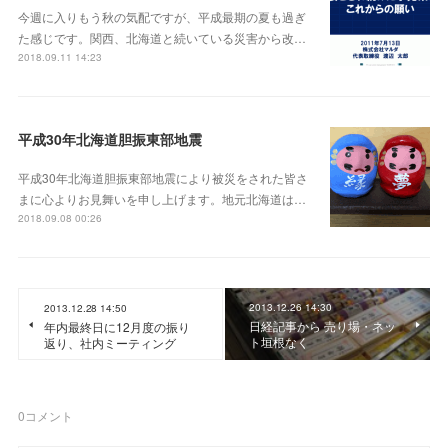
今週に入りもう秋の気配ですが、平成最期の夏も過ぎ
た感じです。関西、北海道と続いている災害から改…
2018.09.11 14:23
平成30年北海道胆振東部地震
平成30年北海道胆振東部地震により被災をされた皆さ
まに心よりお見舞いを申し上げます。地元北海道は…
2018.09.08 00:26
2013.12.26 14:30
2013.12.28 14:50
日経記事から 売り場・ネッ
年内最終日に12月度の振り
ト垣根なく
返り、社内ミーティング
0
コメント