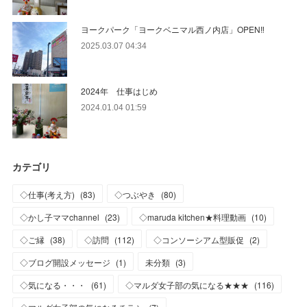
ヨークパーク「ヨークベニマル西ノ内店」OPEN‼
2025.03.07 04:34
2024年 仕事はじめ
2024.01.04 01:59
カテゴリ
◇仕事(考え方)
(
83
)
◇つぶやき
(
80
)
◇かし子ママchannel
(
23
)
◇maruda kitchen★料理動画
(
10
)
◇ご縁
(
38
)
◇訪問
(
112
)
◇コンソーシアム型販促
(
2
)
◇ブログ開設メッセージ
(
1
)
未分類
(
3
)
◇気になる・・・
(
61
)
◇マルダ女子部の気になる★★★
(
116
)