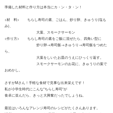
準備した材料と作り方は本当にカ・ン・タ・ン！
<材 料> ちらし寿司の素、ごはん、炒り卵、きゅうり(塩も
み)、
大葉、スモークサーモン
<作り方> ちらし寿司の素をご飯に混ぜたら、四角い型に
炒り卵→寿司飯→きゅうり→寿司飯をつめた
ら、
大葉をしいたお皿のうえにひっくり返す。
スモークサーモンのお花に、きゅうりの葉で
おめかし。
さすがMさん！手軽な食材で見事な出来栄えです！
私が小学生時代にこんな"ちらし寿司"が
食卓に並んだら、きっと大興奮だったでしょうね。
最近はいろんなアレンジ寿司のレシピがたくさんあります。