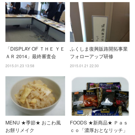
「DISPLAY OF ＴＨＥ ＹＥ
ふくしま復興販路開拓事業
ＡＲ 2014」最終審査会
フォローアップ研修
2015.01.23 13:58
2015.01.21 22:30
MENU ★季節★ おこわ風
FOODS ★新商品★ Ｐａｓ
お餅リメイク
ｃｏ「濃厚おとなリッチ」