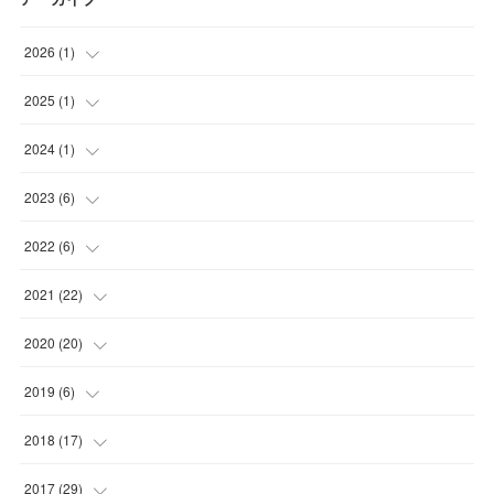
2026
(
1
)
(
1
)
2025
(
1
)
(
1
)
2024
(
1
)
(
1
)
2023
(
6
)
(
1
)
2022
(
6
)
(
2
)
(
2
)
2021
(
22
)
(
3
)
(
1
)
(
1
)
2020
(
20
)
(
1
)
(
1
)
(
5
)
2019
(
6
)
(
1
)
(
2
)
(
2
)
(
1
)
2018
(
17
)
(
1
)
(
4
)
(
2
)
(
1
)
(
4
)
2017
(
29
)