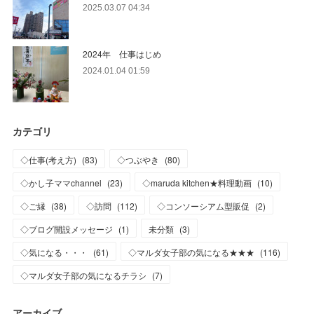
2025.03.07 04:34
2024年 仕事はじめ
2024.01.04 01:59
カテゴリ
◇仕事(考え方)
(
83
)
◇つぶやき
(
80
)
◇かし子ママchannel
(
23
)
◇maruda kitchen★料理動画
(
10
)
◇ご縁
(
38
)
◇訪問
(
112
)
◇コンソーシアム型販促
(
2
)
◇ブログ開設メッセージ
(
1
)
未分類
(
3
)
◇気になる・・・
(
61
)
◇マルダ女子部の気になる★★★
(
116
)
◇マルダ女子部の気になるチラシ
(
7
)
アーカイブ