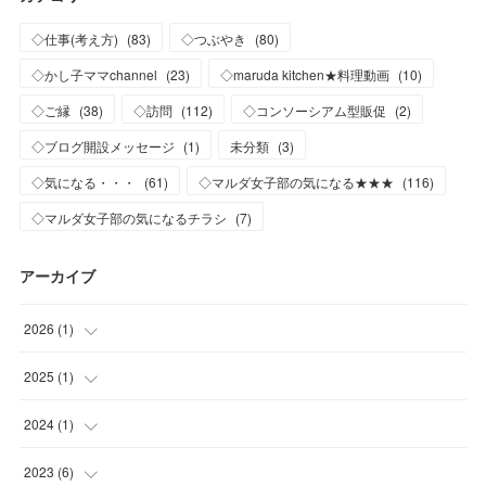
◇仕事(考え方)
(
83
)
◇つぶやき
(
80
)
◇かし子ママchannel
(
23
)
◇maruda kitchen★料理動画
(
10
)
◇ご縁
(
38
)
◇訪問
(
112
)
◇コンソーシアム型販促
(
2
)
◇ブログ開設メッセージ
(
1
)
未分類
(
3
)
◇気になる・・・
(
61
)
◇マルダ女子部の気になる★★★
(
116
)
◇マルダ女子部の気になるチラシ
(
7
)
アーカイブ
2026
(
1
)
(
1
)
2025
(
1
)
(
1
)
2024
(
1
)
(
1
)
2023
(
6
)