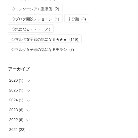
◇コンソーシアム型販促
(
2
)
◇ブログ開設メッセージ
(
1
)
未分類
(
3
)
◇気になる・・・
(
61
)
◇マルダ女子部の気になる★★★
(
116
)
◇マルダ女子部の気になるチラシ
(
7
)
アーカイブ
2026
(
1
)
2025
(
1
)
(
1
)
2024
(
1
)
(
1
)
2023
(
6
)
(
1
)
2022
(
6
)
(
1
)
(
2
)
2021
(
22
(
2
)
)