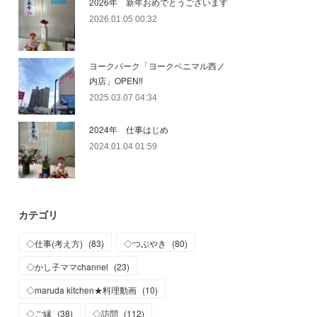
2026年 新年おめでとうございます
2026.01.05 00:32
ヨークパーク「ヨークベニマル西ノ
内店」OPEN‼
2025.03.07 04:34
2024年 仕事はじめ
2024.01.04 01:59
カテゴリ
◇仕事(考え方)
(
83
)
◇つぶやき
(
80
)
◇かし子ママchannel
(
23
)
◇maruda kitchen★料理動画
(
10
)
◇ご縁
(
38
)
◇訪問
(
112
)